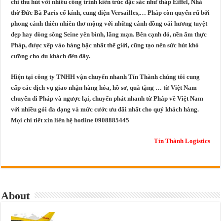
chỉ thu hút với nhiều công trình kiến trúc đặc sắc như tháp Eiffel, Nhà
thờ Đức Bà Paris cổ kính, cung điện Versailles,… Pháp còn quyến rũ bởi
phong cảnh thiên nhiên thơ mộng với những cánh đồng oải hương tuyệt
đẹp hay dòng sông Seine yên bình, lãng mạn. Bên cạnh đó, nền ẩm thực
Pháp, được xếp vào hàng bậc nhất thế giới, cũng tạo nên sức hút khó
cưỡng cho du khách đến đây.
Hiện tại công ty TNHH vận chuyển nhanh Tín Thành chúng tôi cung
cấp các dịch vụ giao nhận hàng hóa, hồ sơ, quà tặng … từ Việt Nam
chuyển đi Pháp và ngược lại, chuyển phát nhanh từ Pháp về Việt Nam
với nhiều gói đa dạng và mức cước ưu đãi nhất cho quý khách hàng.
Mọi chi tiết xin liên hệ hotline 0908885445
Tín Thành Logistics
About