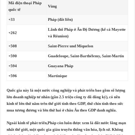
Mã điện thoại Pháp
Vùng
quốc tế
+33
Pháp (đất liền)
Lãnh thổ Pháp ở Ấn Độ Dương (kể cả Mayotte
+262
và Réunion)
+508
Saint-Pierre und Miquelon
+590
Guadeloupe, Saint-Barthélemy, Saint-Martin
+594
Guayana Pháp
+596
Martinique
Quốc gia này là một nước công nghiệp và phát triển bao gồm số lượng
lớn doanh nghiệp tư nhân (gần 2.5 triệu công ty đã đăng ký), có nền
kinh tế lớn thứ năm trên thế giới tính theo GDP, thứ chín tính theo sức
mua tương đương và lớn thứ hai ở châu Âu theo GDP danh nghĩa.
Ngoài kinh tế phát triển,Pháp còn luôn được xem là đất nước lãng mạn
nhất thế giới, một quốc gia giàu truyền thống văn hóa, lịch sử. Không