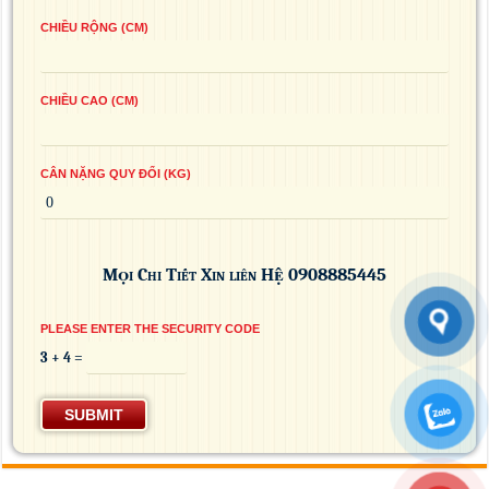
CHIỀU RỘNG (CM)
CHIỀU CAO (CM)
CÂN NẶNG QUY ĐỔI (KG)
Mọi Chi Tiết Xin liên Hệ 0908885445
PLEASE ENTER THE SECURITY CODE
3 + 4 =
SUBMIT