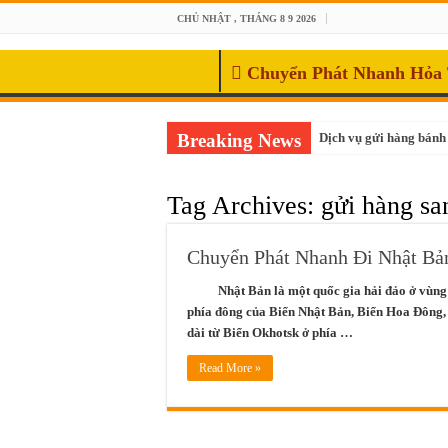
CHỦ NHẬT , THÁNG 8 9 2026
Chuyển Phát Nhanh Hỏa
Breaking News
Dịch vụ gửi hàng bánh 
Trọng lượng thể tích
Tag Archives:
gửi hàng sa
Chuyển phát nhanh hỏa
Chuyển phát nhanh điện
Chuyển Phát Nhanh Đi Nhật Bả
Hỏa Tốc Giao Nhận T
Nhật Bản là một quốc gia hải đảo ở vùn
phía đông của Biển Nhật Bản, Biển Hoa Đông,
dài từ Biển Okhotsk ở phía …
Read More »