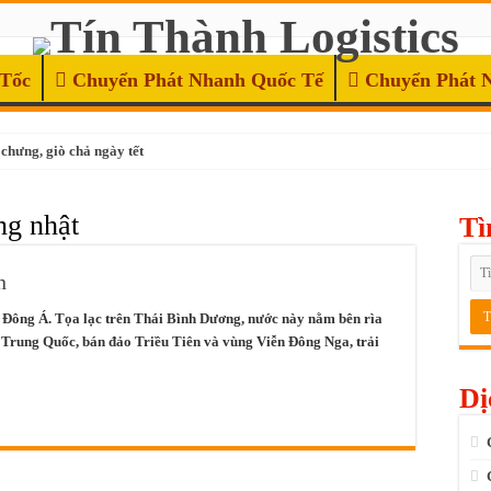
 Tốc
Chuyển Phát Nhanh Quốc Tế
Chuyển Phát 
chưng, giò chả ngày tết
ng nhật
Tì
 tốc trước 9h00 sáng
 thoại, laptop
n
rong Ngày
g Đông Á. Tọa lạc trên Thái Bình Dương, nước này nằm bên rìa
 Trung Quốc, bán đảo Triều Tiên và vùng Viễn Đông Nga, trải
Dị